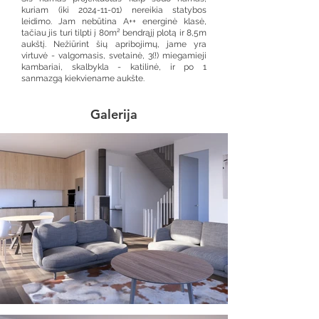
kuriam (iki
2024-11-01)
nereikia statybos
leidimo. Jam nebūtina A++ energinė klasė,
tačiau jis turi tilpti į 80m² bendrąjį plotą ir 8,5m
aukštį. Nežiūrint šių apribojimų, jame yra
virtuvė - valgomasis, svetainė, 3(!) miegamieji
kambariai, skalbykla - katilinė, ir po 1
sanmazgą kiekviename aukšte.
Galerija