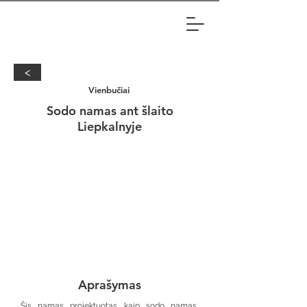
<
Vienbučiai
Sodo namas ant šlaito
Liepkalnyje
Aprašymas
Šis namas projektuotas kaip sodo namas,