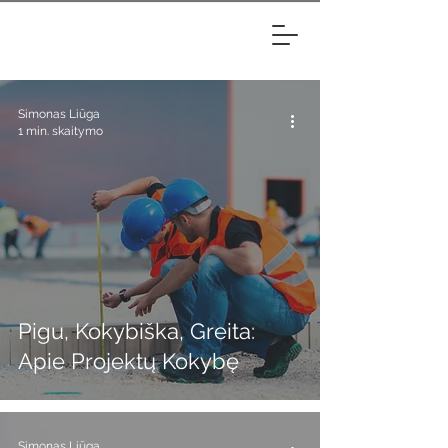
Simonas Liūga
1 min. skaitymo
Pigu, Kokybiška, Greita:
Apie Projektų Kokybę
Simonas Liūga