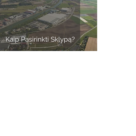
Kaip Pasirinkti Sklypą?
Simonas Liūga
1 min. skaitymo
Ar Verta Rekonstruoti