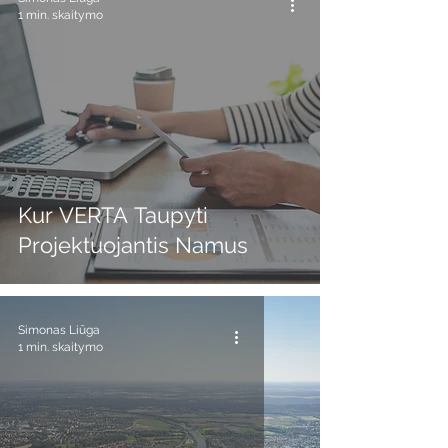
1 min. skaitymo
Kur VERTA Taupyti
Projektuojantis Namus
Simonas Liūga
1 min. skaitymo