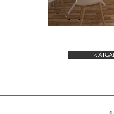
< ATGA
© 